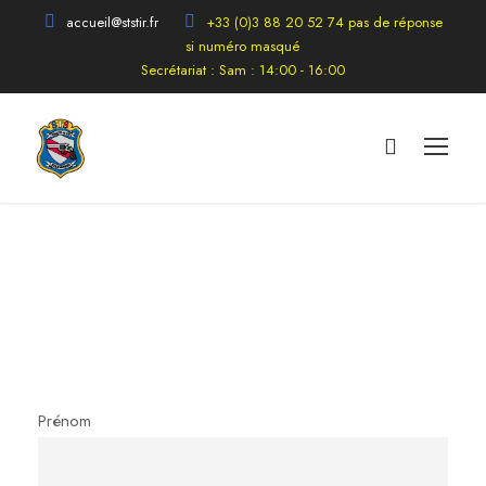
accueil@ststir.fr
+33 (0)3 88 20 52 74 pas de réponse
si numéro masqué
Secrétariat : Sam : 14:00 - 16:00
Prénom