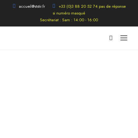
accueil@ststir.fr
+33 (0)3 88 20 52 74 pas de réponse
si numéro masqué
Secrétariat : Sam : 14:00 - 16:00
Informations au fil de l'eau
concernant la STS-M et ses
membres